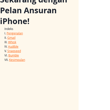
Pelan Ansuran
iPhone!
Indeks
I. 
Pengenalan
II. 
Gmail
III. 
Whisk
IV. 
Audible
V. 
Snapseed
VI. 
Bumble
VII. 
Kesimpulan