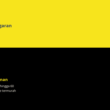
garan
anan
hingga 60
e termurah