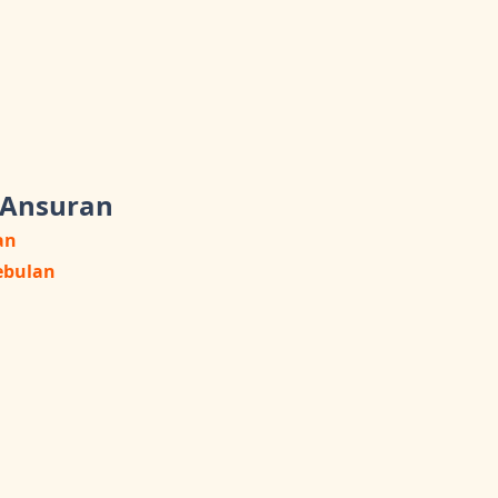
 Ansuran
an
ebulan